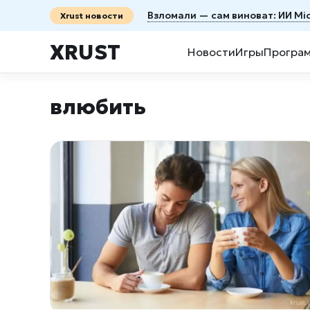
Взломали — сам виноват: ИИ Mi
Xrust новости
XRUST
Новости
Игры
Програ
влюбить