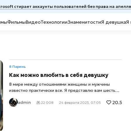
crosoft стирает аккаунты пользователей без права на апелл
ммы
Фильмы
Видео
Технологии
Знаменитости
Я девушка
Я
Я Парень
Как можно влюбить в себя девушку
В мире между отношениями женщины и мужчины
известно практически все. Я представлю вам шесть
шагов в практической форме навстречу женщине. В
20.5
admin
случае благоприятного исхода ваш путь может
22 008
24 февраля 2023, 07:05
закончиться созданием идеальной семьи. Если вы
перед собой ставите такую прекрасную цель, но в
обратном случае у вас появится близкий человек. Вам
не нужно торопить события после удачного