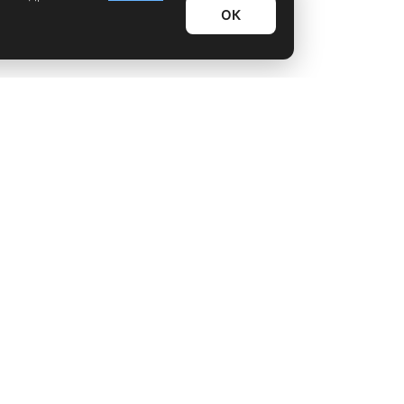
ОК
Информационный дайджест
Лайфхаки
Технологии
Видео