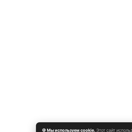
улыбнитесь ему. Романтичные мужчины-Весы оценят
этот кокетливый жест. Это подтверждается даже
исследованиями. Не
🍪 Мы используем cookie.
Этот сайт исполь