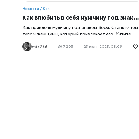
Новости / Как
Как влюбить в себя мужчину под знаком Весы
Как привлечь мужчину под знаком Весы. Станьте тем
типом женщины, который привлекает его. Учтите
характерные его черты. Однако, помните, Весы не со
mik736
всеми совместимы. Как привлечь мужчину Весы, если
7 203
23 июня 2025, 08:09
вы положили на него глаз, пишет
xrust
. Начинать над
просто – постарайтесь выглядеть стильно и
элегантно, проявите свою романтическую сторону и
общайтесь с ним на интеллектуальные темы. Весами
управляет Венера, поэтому они глубоко ценят любов
и красоту, и как воздушный знак, они хотят партнера
который может соотноситься с ним умственно. Не
медлите и не стройте из себя недотрогу — начните
открыто флиртовать с ним, иначе он может уйти к
другой просто потому, что ему не терпится вступить
отношения. При первой попытке привлечь Весы,
установите с ним кокетливый зрительный контакт.
Например, попытайтесь поймать его взгляд с другог
конца комнаты, затем удерживайте его взгляд и