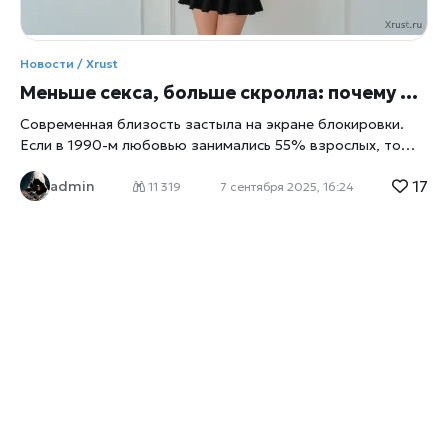
Новости /
Xrust
Меньше секса, больше скролла: почему близость редеет и как её вернуть Xrust
Современная близость застыла на экране блокировки.
Если в 1990-м любовью занимались 55% взрослых, то
сегодня — 37%. Среди 18–29-летних четверть вовсе не
17
admin
имела половых связей. Цифровизация вырастила нам
11 319
7 сентября 2025, 16:24
новый аскетизм: смартфон даёт дофамин быстрее, чем
живой взгляд, и мы подменяем прикосновения свайпами.
Xrust.ru называет это «эмоциональной сухой пайкой»:
насыщает мгновенно, но не кормит долго. Что делать,
чтобы вернуть тепло выключать уведомления после
21:00 и включать разговор менять «вечерний скролл» на
совместные ритуалы: прогулка, фильм, игра ставить
свидания в календарь, как тренировки — регулярность
важнее вдохновения учиться говорить о желании
простыми словами — без мемов и аллюзий