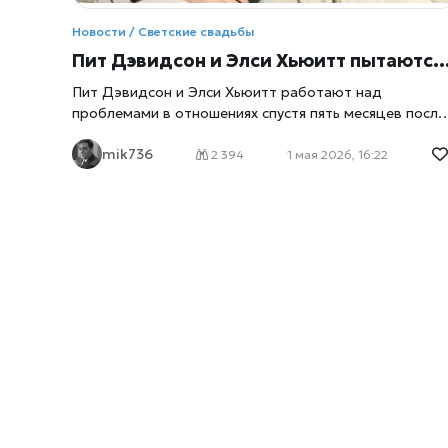
Новости / Светские свадьбы
Пит Дэвидсон и Элси Хьюитт пытаются спасти отношения после рождения дочери
Пит Дэвидсон и Элси Хьюитт работают над
проблемами в отношениях спустя пять месяцев после
рождения дочери Скотти Роуз. Об этом
xrust
mik736
сообщил источник PEOPLE 30 апреля. По его словам
2 394
1 мая 2026, 16:22
пара сталкивается с трудностями адаптации к
родительству, но остаётся едина в главном — их
ребёнок остаётся абсолютным приоритетом.
Источник: «Есть проблемы, но они пытаются пройти
через это вместе» По данным PEOPLE, 32‑летний
комик Пит Дэвидсон и 30‑летняя модель Элси Хьюит
переживают непростой период. «Есть проблемы, но
они пытаются разобраться во всём вместе. Они
привыкают к родительству и проходят через этот
процесс», — сообщил источник издания . Пара начал
встречаться в марте 2025 года, а уже в июле
объявила о беременности. Их дочь, Скотти Роуз,
родилась 12 декабря 2025 года и была названа в чес