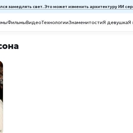
ся замедлять свет. Это может изменить архитектуру ИИ се
ммы
Фильмы
Видео
Технологии
Знаменитости
Я девушка
Я
сона