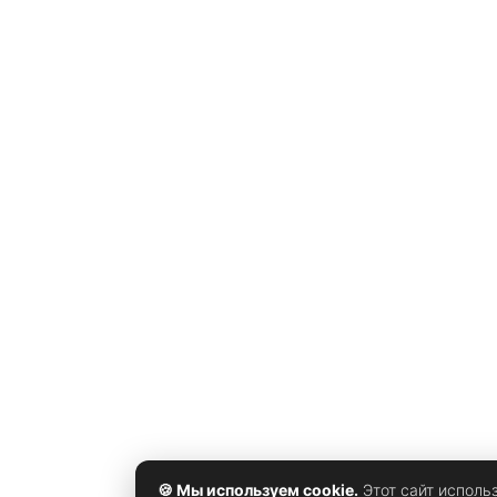
отца Дэвидсона — пожарного Скотта Мэтью
Дэвидсона, погибшего при ликвидации последствий
терактов 11 сентября 2001 года . Кто такие Пит
Дэвидсон и Элси Хьюитт Пит Дэвидсон Пит Дэвидсо
— американский
🍪 Мы используем cookie.
Этот сайт исполь