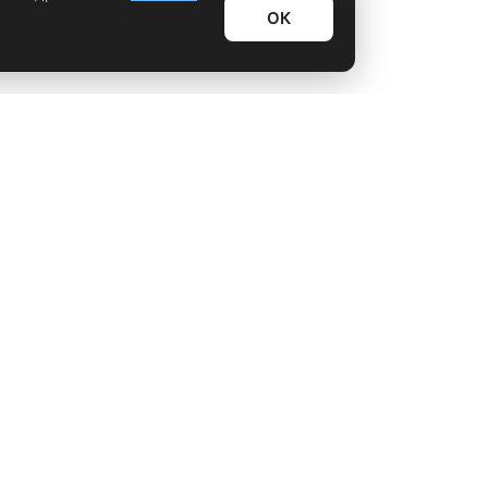
ОК
Информационный дайджест
Лайфхаки
Технологии
Видео