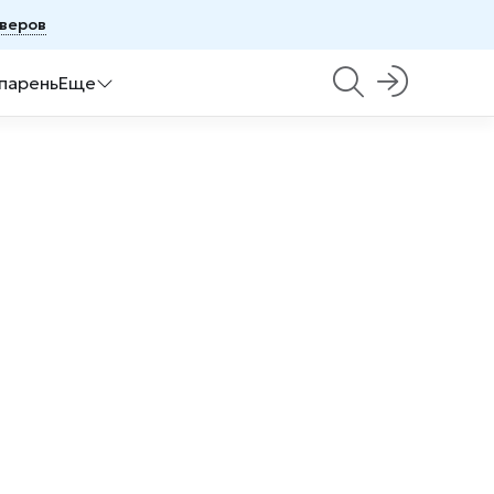
рверов
 парень
Еще