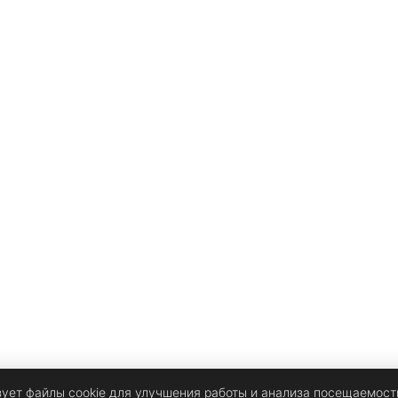
н
зует файлы cookie для улучшения работы и анализа посещаемост