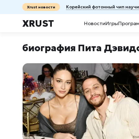
Корейский фотонный чип научил
Xrust новости
XRUST
Новости
Игры
Програ
биография Пита Дэвид