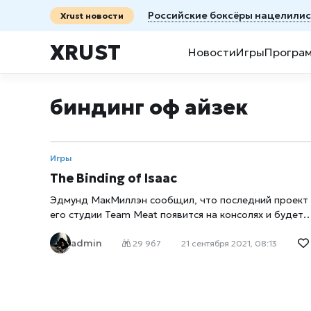
Российские боксёры нацелилис
Xrust новости
XRUST
Новости
Игры
Програ
биндинг оф айзек
Игры
The Binding of Isaac
Эдмунд МакМиллэн сообщил, что последний проект
его студии Team Meat появится на консолях и будет
включать в себя дополнение «Wrath of Lamb». На
admin
каких точно объявлено пока не было, но ранее
29 967
21 сентября 2021, 08:13
Эдмунд упоминал о возможном порте игры на 3DS.
Так как гадать бессмысленно, стоит подождать
официального заявления от самих разработчиков.
Эдмунд МакМиллэн известен в первую очередь