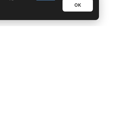
ОК
Информационный дайджест
Лайфхаки
Технологии
Видео