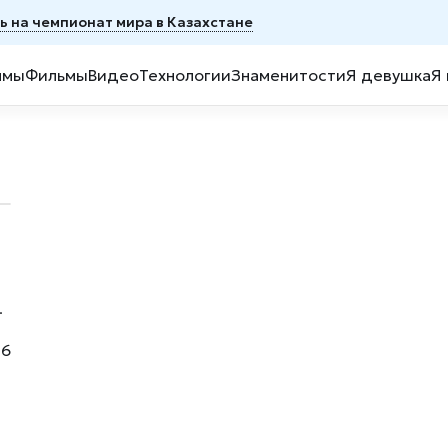
ь на чемпионат мира в Казахстане
ммы
Фильмы
Видео
Технологии
Знаменитости
Я девушка
Я
6